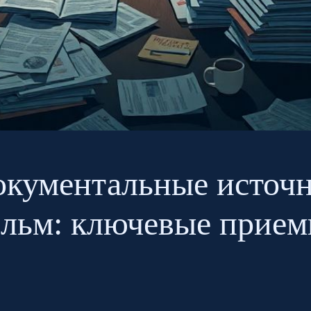
окументальные источ
льм: ключевые прие