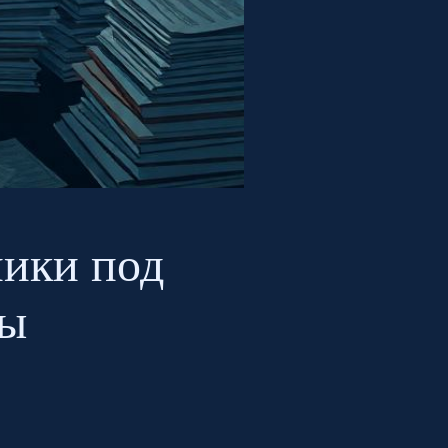
ники под
мы