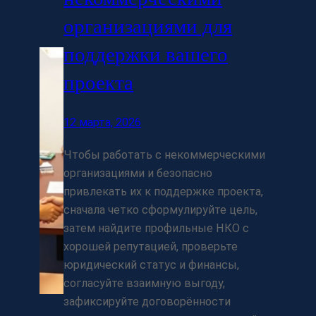
организациями для
поддержки вашего
проекта
12 марта, 2026
Чтобы работать с некоммерческими
организациями и безопасно
привлекать их к поддержке проекта,
сначала четко сформулируйте цель,
затем найдите профильные НКО с
хорошей репутацией, проверьте
юридический статус и финансы,
согласуйте взаимную выгоду,
зафиксируйте договорённости