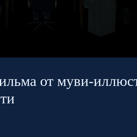
ильма от муви-иллюс
сти