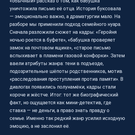
«обычный» рассказ о том, как бабушка
уничтожила письмо её отца. История буксовала
— эмоционально важно, а драматургии мало. На
разборе мы применили подход семейного нуара.
Сначала разложили сюжет на кадры: «Геройня
ночью роется в буфете», «бабушка проверяет
замок на почтовом ящике», «старое письмо
вспыхивает в пламени газовой конфорки». Затем
ввели атрибуты жанра: тени в подъезде,
подозрительные шёпоты родственников, мотив
«расследования преступления против памяти». В
диалогах появились полунамёки, кадры стали
короче и жёстче. Итог: тот же биографический
факт, но ощущается как мини‑детектив, где
ставка — не деньги, а право знать правду о
семье. Именно так редкий жанр усилил исходную
эмоцию, а не заслонил её.