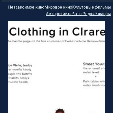
Независимое кино
Мировое кино
Культовые фильмы
Авторские работы
Редкие жанры